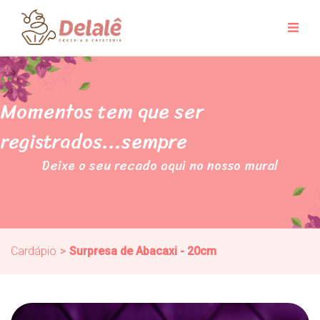
Momentos tem que ser
registrados...sempre
Deixe o seu recado aqui no nosso mural
Cardápio
>
Surpresa de Abacaxi - 20cm