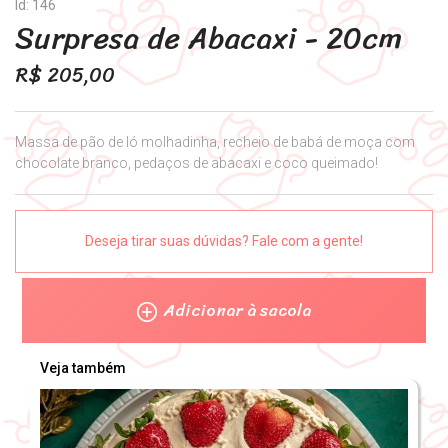
Id: 146
Surpresa de Abacaxi - 20cm
R$
205,00
Massa de pão de ló molhadinha, recheio de babá de moça com
chocolate branco, pedaços de abacaxi e coco queimado!
Deseja tirar suas dúvidas? Fale com a gente!
Adicionar à sacola
Veja também